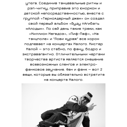
утюга. Соединив танцевальные ритмы и
рэп-читку, приправив это юморком и
детской непосредственностью, вместе с
группой «Термоядерный джем» он создал
свой первый альбом «Буду пАгибать
мАлодым». По сей день такие треки, как
«Миллион Мегадоз», «Пиф-Паф», «На
танцполе» и "Лови кураж" все хором
подпевают на концертах Малого. Мистер
Малой — это стебно, по фану, бодро и
экстравагантно. Отличительными чертами
творчества артиста являются смешение
всевозможных сленгов и электро-
фанковое звучание. Фан и фанк — вот 2
вещи, которые вы обязательно встретите
на концерте Малого.