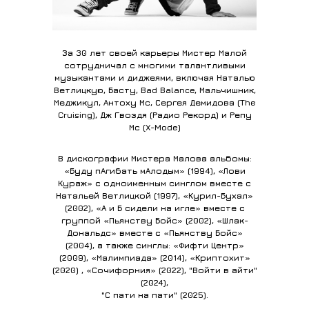
За 30 лет своей карьеры Мистер Малой
сотрудничал с многими талантливыми
музыкантами и диджеями, включая Наталью
Ветлицкую, Басту, Bad Balance, Мальчишник,
Меджикул, Антоху Мс, Сергея Демидова (The
Cruising), Дж Гвоздя (Радио Рекорд) и Репу
Мс (X-Mode)
В дискографии Мистера Малова альбомы:
«Буду пАгибать мАлодым» (1994), «Лови
Кураж» с одноименным синглом вместе с
Натальей Ветлицкой (1997), «Курил-Бухал»
(2002), «А и Б сидели на игле» вместе с
группой «Пьянству Бойс» (2002), «Шлак-
Дональдс» вместе с «Пьянству Бойс»
(2004), а также синглы: «Фифти Центр»
(2009), «Малимпиада» (2014), «Криптохит»
(2020) , «Сочифорния» (2022), "Войти в айти"
(2024),
"С пати на пати" (2025).