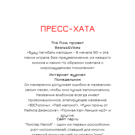
ПРЕСС-ХАТА
The Flow, проект
Beatss&Vibes
«Буду пагибать малодым - В начале 90-х эта
песня играла, без преувеличения, из каждого
киоска и каким-то образом совпала с
мироощущением поколения»
Интернет журнал
Понедельник
Он намеренно допускает ошибки в названиях
своих песен, чтобы они лучше запоминались.
Названия альбомов всегда имеют
провокационное, эпатирующее название:
«БЭСТолочь», «Пей малоко!», «Руки прочь от
Майкла Джексона», «Полная Кал-Лекция мр3» и
другие.
Сайт rap.ru
"Мистер Малой" - один из первых российских
рэп-исполнителей, ставший для многих
главной ассоциацией со словом "рэп"