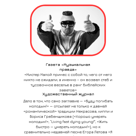
Газета «Музыкальная
правда»
«Мистер Малой принес с собой то, чего от него
никто не ожидали, а именно – он возвел стеб и
тусовочное веселье в ранг библейских
заветов»
Художественный журнал
Дело в том, что само заглавие — «Буду погибать
молодым!» — отсылает не только к давней
«романтической» традиции Некрасова, хиппи и
Бориса Гребенщикова («Хорошо умереть
молодым!», “Living fast dying young!", «Жить
быстро — умереть молодым!»), но к
сравнительно недавней песне Егора Летова «Я