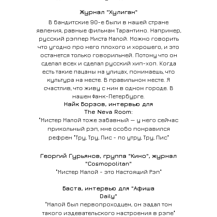
Журнал "Хулиган"
В бандитские 90-е были в нашей стране
явления, равные фильмам Тарантино. Например,
русский рэппер Миста Малой. Можно говорить
что угодно про него плохого и хорошего, и это
останется только говорильней. Потому что он
сделал всех и сделал русский хип-хоп. Когда
есть такие пацаны на улицах, понимаешь, что
культура на месте. В правильном месте. Я
счастлив, что живу с ним в одном городе. В
нашем Фанк-Петербурге.
Найк Борзов, интервью для
The Neva Room:
"Мистер Малой тоже забавный — у него сейчас
прикольный рэп, мне особо понравился
рефрен "Тру, Тру, Пис - по утру, Тру, Пис"
Георгий Гурьянов, группа "Кино", журнал
"Cosmopolitan"
"Мистер Малой - это Настоящий Рэп"
Баста, интервью для "Афиша
Daily"
"Малой был первопроходцем, он задал тон
такого издевательского настроения в рэпе"